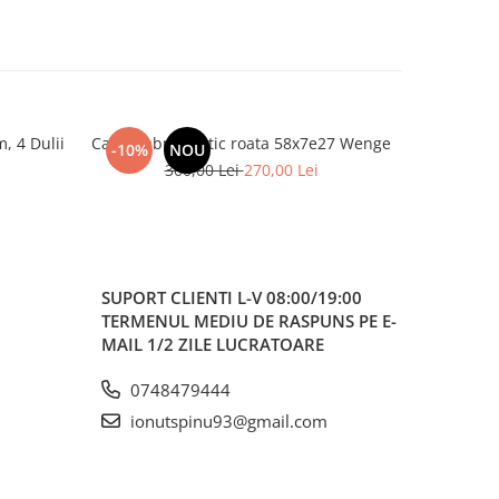
, 4 Dulii
Candelabru rustic roata 58x7e27 Wenge
Candelabr
-10%
NOU
-9%
300,00 Lei
270,00 Lei
2
SUPORT CLIENTI
L-V 08:00/19:00
TERMENUL MEDIU DE RASPUNS PE E-
MAIL 1/2 ZILE LUCRATOARE
0748479444
ionutspinu93@gmail.com