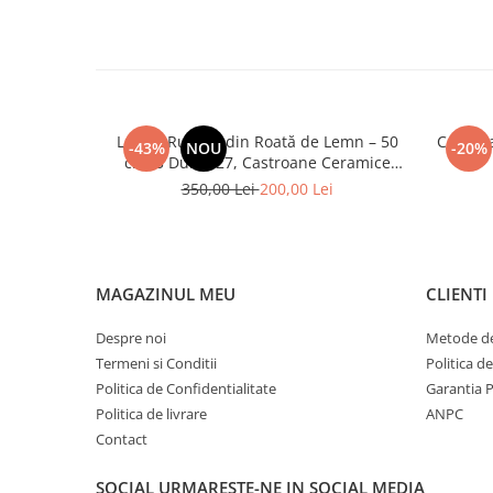
Lustră Rustică din Roată de Lemn – 50
Candela
-43%
NOU
-20%
cm, 3 Dulii E27, Castroane Ceramice
Tradiționale wenge
350,00 Lei
200,00 Lei
MAGAZINUL MEU
CLIENTI
Despre noi
Metode de
Termeni si Conditii
Politica d
Politica de Confidentialitate
Garantia 
Politica de livrare
ANPC
Contact
SOCIAL
URMARESTE-NE IN SOCIAL MEDIA