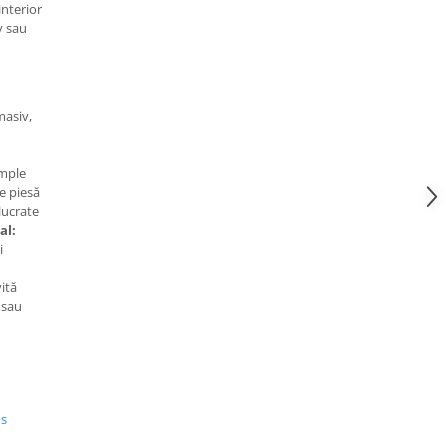
interior
v sau
asiv,
imple
e piesă
 lucrate
al:
i
ită
 sau
us