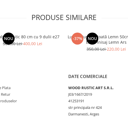
PRODUSE SIMILARE
bru rustic 80 cm cu 9 dulii e27
Lustră Rustică Roată Lemn 50cm
NOU
-37%
NOU
E27, Finisaj Lemn Ars
500,00 Lei
400,00 Lei
350,00 Lei
220,00 Lei
DATE COMERCIALE
 Plata
WOOD RUSTIC ART S.R.L.
e Retur
J03/1667/2019
Produselor
41253191
str principala nr 424
Darmanesti, Arges