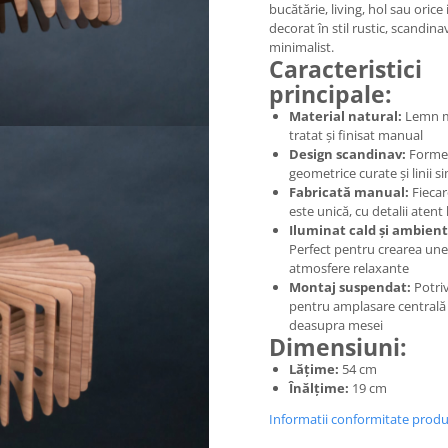
bucătărie, living, hol sau orice 
decorat în stil rustic, scandina
minimalist.
Caracteristici
principale:
Material natural:
Lemn m
tratat și finisat manual
Design scandinav:
Forme
geometrice curate și linii s
Fabricată manual:
Fiecar
este unică, cu detalii atent
Iluminat cald și ambient
Perfect pentru crearea une
atmosfere relaxante
Montaj suspendat:
Potriv
pentru amplasare centrală
deasupra mesei
Dimensiuni:
Lățime:
54 cm
Înălțime:
19 cm
Informatii conformitate prod