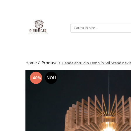
Home /
Produse /
Candelabru din Lemn în Stil Scandinavi
-40%
NOU