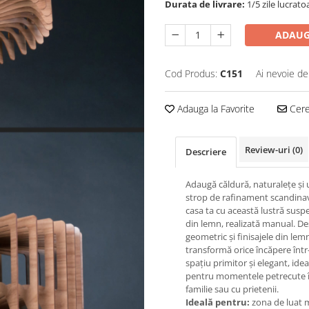
Durata de livrare:
1/5 zile lucrato
ADAUG
Cod Produs:
C151
Ai nevoie de
Adauga la Favorite
Cere 
Review-uri
(0)
Descriere
Adaugă căldură, naturalețe și
strop de rafinament scandinav
casa ta cu această lustră sus
din lemn, realizată manual. De
geometric și finisajele din le
transformă orice încăpere înt
spațiu primitor și elegant, idea
pentru momentele petrecute 
familie sau cu prietenii.
Ideală pentru:
zona de luat 