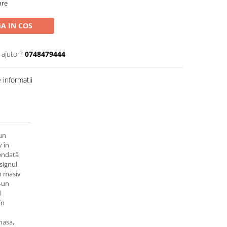
are
A IN COS
 ajutor?
0748479444
informatii
 un
 în
pendată
signul
mn masiv
r-un
l
în
masa,