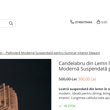
0748479444
0,00
an – Plafonieră Modernă Suspendată pentru Iluminat Interior Elegant
Candelabru din Lemn în
Modernă Suspendată pe
500,00 Lei
300,00 Lei
Lustră suspendată din lemn în s
modern. Ideală pentru dining, living
interior. Lungimea cablului este aju
IN STOC