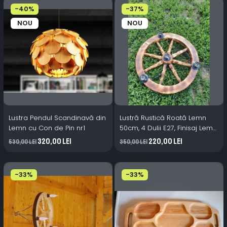
-40%
-37%
NOU
NOU
Lustra Pendul Scandinavă din
Lustră Rustică Roată Lemn
Lemn cu Con de Pin nr1
50cm, 4 Dulii E27, Finisaj Lemn
Ars
320,00 Lei
220,00 Lei
530,00 Lei
350,00 Lei
-33%
-33%