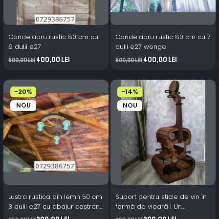
Candelabru rustic 80 cm cu
Candelabru rustic 80 cm cu 7
9 dulii e27
dulii e27 wenge
400,00 Lei
400,00 Lei
500,00 Lei
500,00 Lei
-20%
-14%
NOU
NOU
Lustra rustica din lemn 50 cm
Suport pentru sticle de vin în
3 dulii e27 cu abajur castron
formă de vioară | Un
ceramic
accesoriu elegant și practic