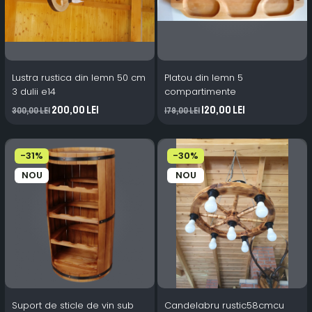
Lustra rustica din lemn 50 cm
Platou din lemn 5
3 dulii e14
compartimente
200,00 Lei
120,00 Lei
300,00 Lei
179,00 Lei
-31%
-30%
NOU
NOU
Suport de sticle de vin sub
Candelabru rustic58cmcu