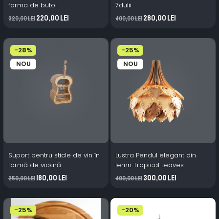
forma de butoi
7dulii
220,00 Lei
280,00 Lei
320,00 Lei
400,00 Lei
-28%
-25%
NOU
NOU
Suport pentru sticle de vin în
Lustra Pendul elegant din
formă de vioară
lemn Tropical Leaves
180,00 Lei
300,00 Lei
250,00 Lei
400,00 Lei
-25%
-20%