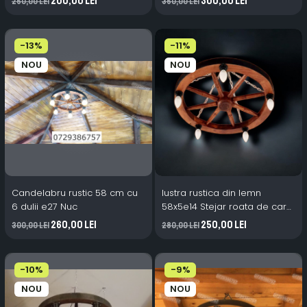
200,00 Lei
300,00 Lei
250,00 Lei
350,00 Lei
pentru orice casă
-13%
-11%
NOU
NOU
Candelabru rustic 58 cm cu
lustra rustica din lemn
6 dulii e27 Nuc
58x5e14 Stejar roata de car
candelabru lemn masiv
260,00 Lei
250,00 Lei
300,00 Lei
280,00 Lei
-10%
-9%
NOU
NOU