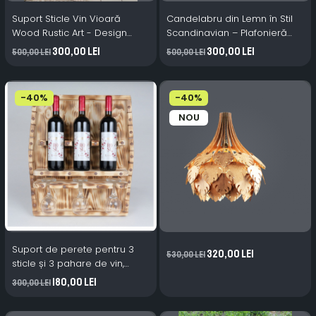
Suport Sticle Vin Vioară
Candelabru din Lemn în Stil
Wood Rustic Art - Design
Scandinavian – Plafonieră
Elegant și Practic
Modernă Suspendată pentru
300,00 Lei
300,00 Lei
500,00 Lei
500,00 Lei
Iluminat Interior Elegant
-40%
-40%
NOU
Suport de perete pentru 3
320,00 Lei
530,00 Lei
sticle și 3 pahare de vin,
nuanta ars, 54x57 cm
180,00 Lei
300,00 Lei