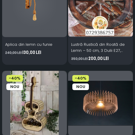
Aplica din lemn cu funie
Lustră Rustică din Roată de
Lemn – 50 cm, 3 Dulii E27,
130,00 Lei
240,00 Lei
Castroane Ceramice
200,00 Lei
350,00 Lei
Tradiționale wenge
-40%
-40%
NOU
NOU