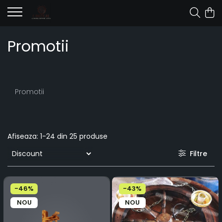
Promotii
Promotii
Afiseaza:
1-
24
din
25
produse
Filtre
-46%
-43%
NOU
NOU